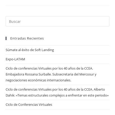
QUINO
Pul
Es
par
Entradas Recientes
cer
el
Súmate al éxito de Soft Landing
pan
de
Expo-LATAM
bú
Ciclo de conferencias Virtuales por los 40 años de la CCEA.
Embajadora Rossana Surballe. Subsecretaria del Mercosur y
negociaciones económicas internacionales.
Ciclo de conferencias Virtuales por los 40 años de la CCEA. Alberto
Dahik: «Temas estructurales complejos a enfrentar en este periodo»
Ciclo de Conferencias Virtuales