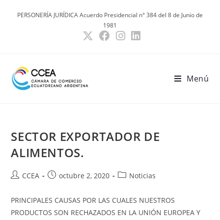
Ir
PERSONERÍA JURÍDICA Acuerdo Presidencial n° 384 del 8 de Junio de
al
1981
contenido
Menú
SECTOR EXPORTADOR DE
ALIMENTOS.
Autor
Publicación
Categoría
CCEA
octubre 2, 2020
Noticias
de
de
de
la
la
la
PRINCIPALES CAUSAS POR LAS CUALES NUESTROS
entrada:
entrada:
entrada:
PRODUCTOS SON RECHAZADOS EN LA UNIÓN EUROPEA Y