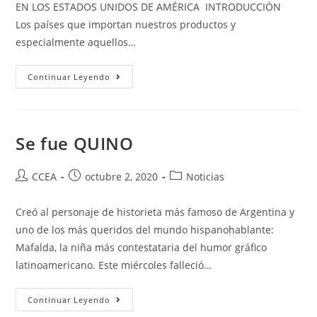
EN LOS ESTADOS UNIDOS DE AMÉRICA INTRODUCCIÓN
Los países que importan nuestros productos y
especialmente aquellos…
SECTOR
Continuar Leyendo
EXPORTADOR
DE
ALIMENTOS.
Se fue QUINO
Autor
Publicación
Categoría
CCEA
octubre 2, 2020
Noticias
de
de
de
la
la
la
Creó al personaje de historieta más famoso de Argentina y
entrada:
entrada:
entrada:
uno de los más queridos del mundo hispanohablante:
Mafalda, la niña más contestataria del humor gráfico
latinoamericano. Este miércoles falleció…
Se
Continuar Leyendo
Fue