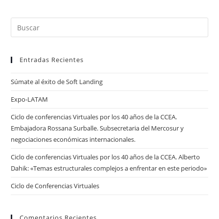
La
Alcaldía
De
Quito
Pul
Es
par
Entradas Recientes
cer
el
Súmate al éxito de Soft Landing
pan
de
Expo-LATAM
bú
Ciclo de conferencias Virtuales por los 40 años de la CCEA.
Embajadora Rossana Surballe. Subsecretaria del Mercosur y
negociaciones económicas internacionales.
Ciclo de conferencias Virtuales por los 40 años de la CCEA. Alberto
Dahik: «Temas estructurales complejos a enfrentar en este periodo»
Ciclo de Conferencias Virtuales
Comentarios Recientes