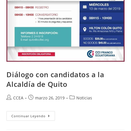
Diálogo con candidatos a la
Alcaldía de Quito
Autor
Publicación
Categoría
CCEA
marzo 26, 2019
Noticias
de
de
de
la
la
la
entrada:
entrada:
Diálogo
entrada:
Continuar Leyendo
Con
Candidatos
A