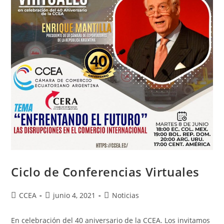
«Temas
Estructurales
Complejos
A
Enfrentar
En
Este
Periodo»
Ciclo de Conferencias Virtuales
Autor
Publicación
Categoría
CCEA
junio 4, 2021
Noticias
de
de
de
la
la
la
En celebración del 40 aniversario de la CCEA. Los invitamos