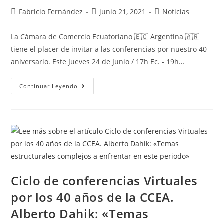
Autor
Publicación
Categoría
Fabricio Fernández
junio 21, 2021
Noticias
de
de
de
la
la
la
La Cámara de Comercio Ecuatoriano 🇪🇨 Argentina 🇦🇷
entrada:
entrada:
entrada:
tiene el placer de invitar a las conferencias por nuestro 40
aniversario. Este Jueves 24 de Junio / 17h Ec. - 19h…
Ciclo
Continuar Leyendo
De
Conferencias
Virtuales
Por
Los
40
Años
De
La
CCEA.
Embajadora
Rossana
Ciclo de conferencias Virtuales
Surballe.
Subsecretaria
Del
por los 40 años de la CCEA.
Mercosur
Y
Alberto Dahik: «Temas
Negociaciones
Económicas