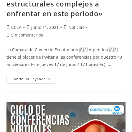
Internacionales.
estructurales complejos a
enfrentar en este periodo»
Autor
Publicación
Categoría
CCEA
junio 11, 2021
Noticias
de
de
de
Comentarios
Sin comentarios
la
la
la
de
entrada:
entrada:
entrada:
la
La Cámara de Comercio Ecuatoriano 🇪🇨 Argentina 🇦🇷
entrada:
tiene el placer de invitar a las conferencias por nuestro 40
aniversario. Este Jueves 17 de Junio / 17 horas( Ec) -…
Ciclo
Continuar Leyendo
De
Conferencias
Virtuales
Por
Los
40
Años
De
La
CCEA.
Alberto
Dahik: