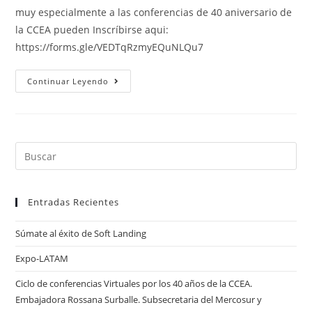
entrada:
entrada:
entrada:
muy especialmente a las conferencias de 40 aniversario de
la CCEA pueden Inscríbirse aqui:
https://forms.gle/VEDTqRzmyEQuNLQu7
Ciclo
Continuar Leyendo
De
Conferencias
Virtuales
Entradas Recientes
Súmate al éxito de Soft Landing
Expo-LATAM
Ciclo de conferencias Virtuales por los 40 años de la CCEA.
Embajadora Rossana Surballe. Subsecretaria del Mercosur y