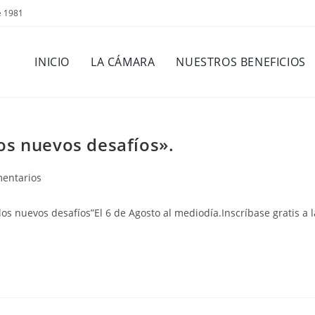
e 1981
INICIO
LA CÁMARA
NUESTROS BENEFICIOS
os nuevos desafíos».
os
mentarios
los nuevos desafíos”El 6 de Agosto al mediodía.Inscríbase gratis a l