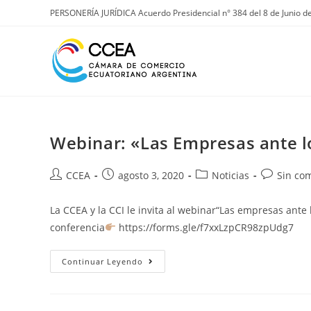
Ir
PERSONERÍA JURÍDICA Acuerdo Presidencial n° 384 del 8 de Junio d
al
contenido
Webinar: «Las Empresas ante l
Autor
Publicación
Categoría
Comentari
CCEA
agosto 3, 2020
Noticias
Sin co
de
de
de
de
la
la
la
la
La CCEA y la CCI le invita al webinar“Las empresas ante 
entrada:
entrada:
entrada:
entrada:
conferencia
https://forms.gle/f7xxLzpCR98zpUdg7
Webinar:
Continuar Leyendo
«Las
Empresas
Ante
Los
Nuevos