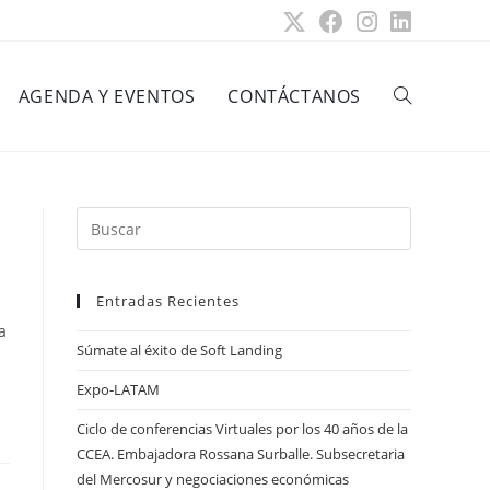
AGENDA Y EVENTOS
CONTÁCTANOS
Alternar
búsqueda
Pulsa
Escape
para
Entradas Recientes
cerrar
de
el
a
Súmate al éxito de Soft Landing
panel
de
Expo-LATAM
búsqueda.
la
Ciclo de conferencias Virtuales por los 40 años de la
CCEA. Embajadora Rossana Surballe. Subsecretaria
del Mercosur y negociaciones económicas